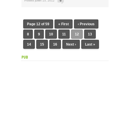
Posted juillet 15, 2012
0
Page 12 of 59
« First
‹ Previous
8
9
10
11
12
13
14
15
16
Next ›
Last »
PUB