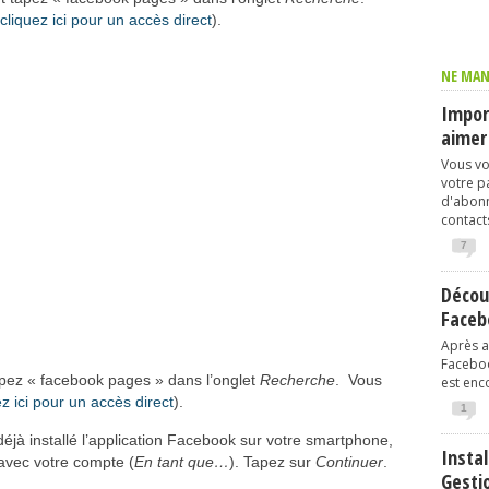
cliquez ici pour un accès direct
).
NE MAN
Import
aimer
Vous vo
votre p
d'abonn
contacts
7
Décou
Faceb
Après av
Faceboo
 tapez « facebook pages » dans l’onglet
Recherche
. Vous
est enco
ez ici pour un accès direct
).
1
éjà installé l’application Facebook sur votre smartphone,
Instal
avec votre compte (
En tant que…
). Tapez sur
Continuer
.
Gesti