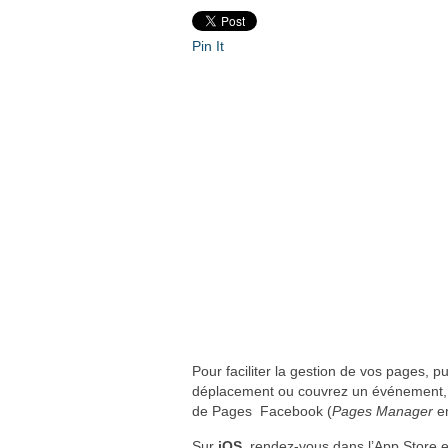
Pin It
Pour faciliter la gestion de vos pages, p
déplacement ou couvrez un événement, vou
de Pages Facebook (
Pages Manager
en
Sur
iOS
, rendez-vous dans l’App Store 