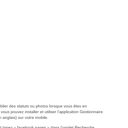
ublier des statuts ou photos lorsque vous êtes en
s pouvez installer et utiliser l’application Gestionnaire
 anglais) sur votre mobile.
et tapez « facebook pages » dans l’onglet
Recherche
.