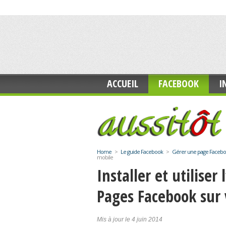
ACCUEIL
FACEBOOK
I
Home
>
Le guide Facebook
>
Gérer une page Faceb
mobile
Installer et utiliser
Pages Facebook sur 
Mis à jour le 4 juin 2014