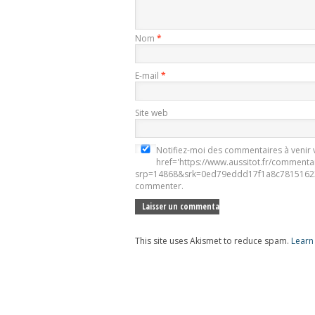
Nom
*
E-mail
*
Site web
Notifiez-moi des commentaires à venir v
href='https://www.aussitot.fr/commenta
srp=14868&srk=0ed79eddd17f1a8c78151623
commenter.
This site uses Akismet to reduce spam.
Learn