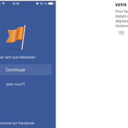
votre
Pour fac
statuts
déplacem
Gestion
3