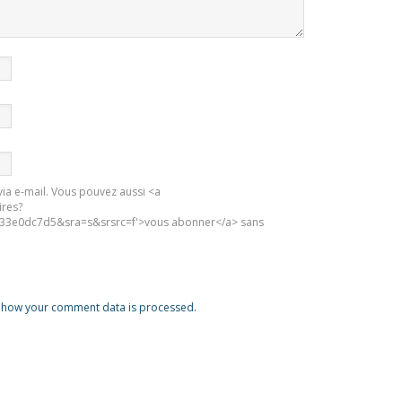
ia e-mail. Vous pouvez aussi <a
ires?
3e0dc7d5&sra=s&srsrc=f'>vous abonner</a> sans
 how your comment data is processed.