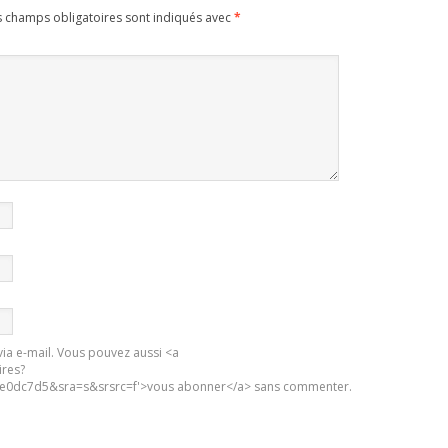
s champs obligatoires sont indiqués avec
*
ia e-mail. Vous pouvez aussi <a
ires?
0dc7d5&sra=s&srsrc=f'>vous abonner</a> sans commenter.