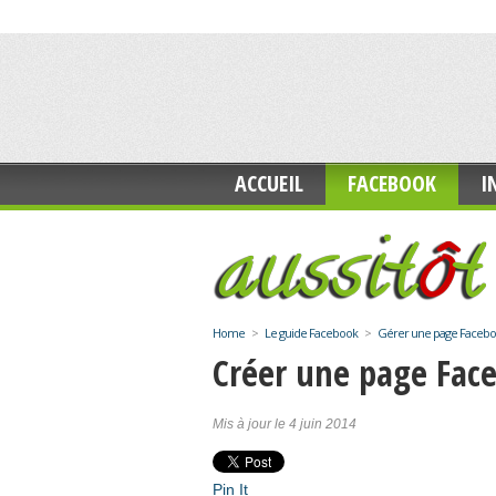
ACCUEIL
FACEBOOK
I
Home
>
Le guide Facebook
>
Gérer une page Faceb
Créer une page Fac
Mis à jour le 4 juin 2014
Pin It