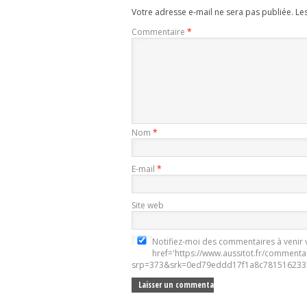
Votre adresse e-mail ne sera pas publiée.
Le
Commentaire
*
Nom
*
E-mail
*
Site web
Notifiez-moi des commentaires à venir v
href='https://www.aussitot.fr/commenta
srp=373&srk=0ed79eddd17f1a8c781516233e