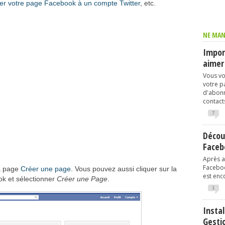
ier votre page Facebook à un compte Twitter
, etc.
NE MAN
Import
aimer
Vous vo
votre p
d'abonn
contacts
7
Décou
Faceb
Après av
Faceboo
la page
Créer une page
. Vous pouvez aussi cliquer sur la
est enco
ok et sélectionner
Créer une Page
.
1
Instal
Gesti