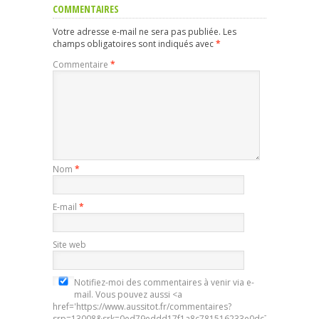
COMMENTAIRES
Votre adresse e-mail ne sera pas publiée.
Les
champs obligatoires sont indiqués avec
*
Commentaire
*
Nom
*
E-mail
*
Site web
Notifiez-moi des commentaires à venir via e-
mail. Vous pouvez aussi <a
href='https://www.aussitot.fr/commentaires?
srp=13008&srk=0ed79eddd17f1a8c781516233e0dc7d5&sra=s&sr