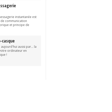
essagerie
messagerie instantanée est
ls de communication
torique et principe de
o-casque
 aujourd'hui aussi par... la
votre ordinateur en
que !