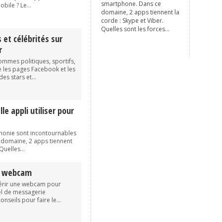
smartphone. Dans ce
bile ? Le...
domaine, 2 apps tiennent la
corde : Skype et Viber.
Quelles sont les forces...
 et célébrités sur
r
mmes politiques, sportifs,
se les pages Facebook et les
es stars et...
le appli utiliser pour
phonie sont incontournables
 domaine, 2 apps tiennent
Quelles...
a webcam
érir une webcam pour
ciel de messagerie
onseils pour faire le...