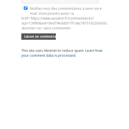
Notifiez-moi des commentaires à venir via e-
mail. Vous pouvez aussi <a
href='https://www.aussitot.fr/commentaires?
srp=13690&srk=0ed79eddd17f1a8c781516233e0dc7d5&sra=s&sr
abonner</a> sans commenter.
This site uses Akismet to reduce spam.
Learn how
your comment data is processed.