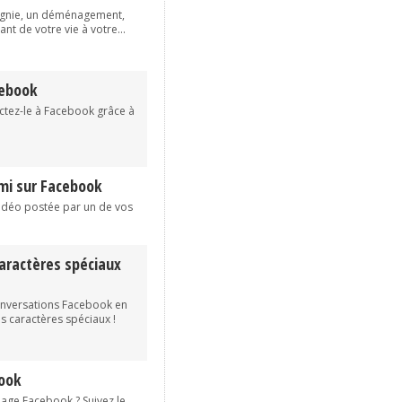
agnie, un déménagement,
t de votre vie à votre...
cebook
tez-le à Facebook grâce à
ami sur Facebook
vidéo postée par un de vos
caractères spéciaux
conversations Facebook en
es caractères spéciaux !
book
page Facebook ? Suivez le