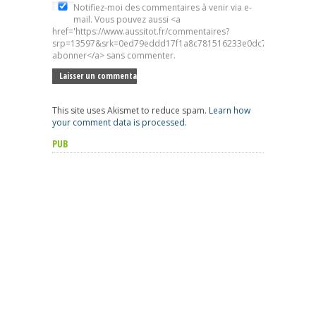
Notifiez-moi des commentaires à venir via e-
mail. Vous pouvez aussi <a
href='https://www.aussitot.fr/commentaires?
srp=13597&srk=0ed79eddd17f1a8c781516233e0dc7d5&sra=s&sr
abonner</a> sans commenter.
This site uses Akismet to reduce spam.
Learn how
your comment data is processed.
PUB