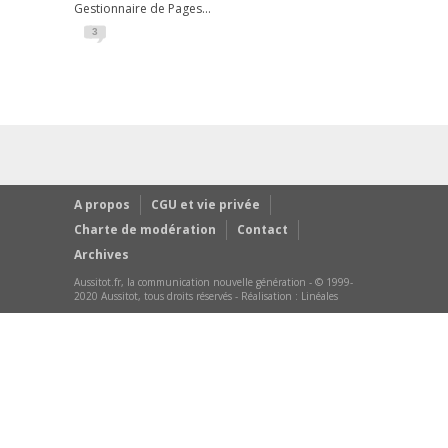
Gestionnaire de Pages...
3
A propos
CGU et vie privée
Charte de modération
Contact
Archives
Aussitot.fr, la communication nouvelle génération - © 1999-
2020 Aussitot, tous droits réservés - Réalisation :
Linéales