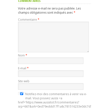
COMMENTAIRES
Votre adresse e-mail ne sera pas publiée.
Les
champs obligatoires sont indiqués avec
*
Commentaire
*
Nom
*
E-mail
*
Site web
Notifiez-moi des commentaires à venir via e-
mail. Vous pouvez aussi <a
href='https://www.aussitot.fr/commentaires?
srp=667&srk=0ed79eddd17f1a8c781516233e0dc7d5&sra=s&srsr