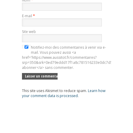
Nom
*
E-mail
*
Site web
Notifiez-moi des commentaires à venir via e-
mail. Vous pouvez aussi <a
href='https://www.aussitot.fr/commentaires?
srp=350&srk=0ed79eddd17f1a8c781516233e0dc7d5&sra=s&srsr
abonner</a> sans commenter.
This site uses Akismet to reduce spam.
Learn how
your comment data is processed.