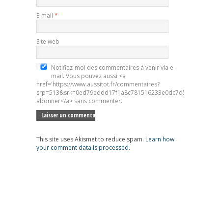
E-mail
*
Site web
Notifiez-moi des commentaires à venir via e-
mail. Vous pouvez aussi <a
href='https://www.aussitot.fr/commentaires?
srp=513&srk=0ed79eddd17f1a8c781516233e0dc7d5&sra=s&srsr
abonner</a> sans commenter.
This site uses Akismet to reduce spam.
Learn how
your comment data is processed.