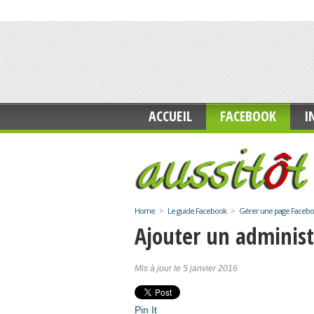
ACCUEIL
FACEBOOK
I
Home
>
Le guide Facebook
>
Gérer une page Faceb
Ajouter un adminis
Mis à jour le 5 janvier 2016
Pin It