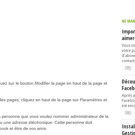
NE MAN
Import
aimer
Vous vo
votre p
d'abonn
contacts
7
Décou
iquez sur le bouton
Modifier la page
en haut de la page et
Faceb
Après av
 des pages, cliquez en haut de la page sur
Paramètres
et
Faceboo
est enco
1
la personne que vous voulez nommer administrateur de la
u une adresse éléctronique
. Cette personne doit
Instal
ook et être de vos amis.
Gesti