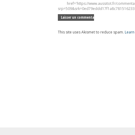
href='https://www.aussitot.fr/commenta
srp=509&srk=0ed79eddd17f1a8c781516233e
This site uses Akismet to reduce spam.
Learn