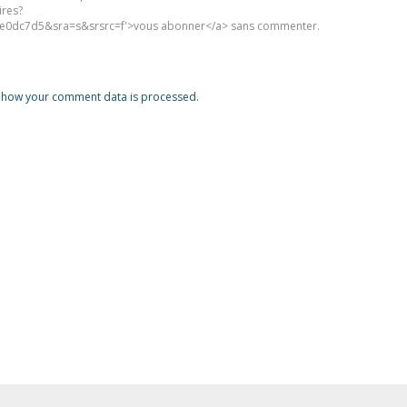
ires?
0dc7d5&sra=s&srsrc=f'>vous abonner</a> sans commenter.
 how your comment data is processed.