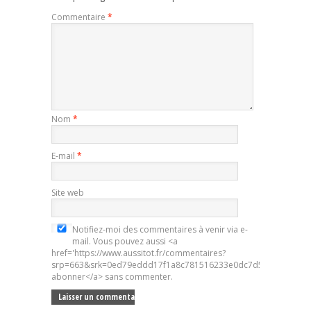
Commentaire
*
Nom
*
E-mail
*
Site web
Notifiez-moi des commentaires à venir via e-
mail. Vous pouvez aussi <a
href='https://www.aussitot.fr/commentaires?
srp=663&srk=0ed79eddd17f1a8c781516233e0dc7d5&sra=s&srsr
abonner</a> sans commenter.