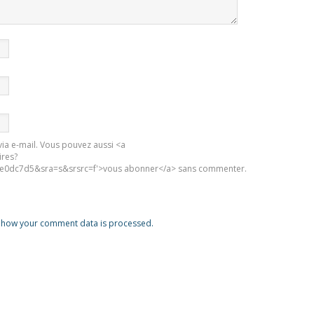
ia e-mail. Vous pouvez aussi <a
ires?
0dc7d5&sra=s&srsrc=f'>vous abonner</a> sans commenter.
 how your comment data is processed.