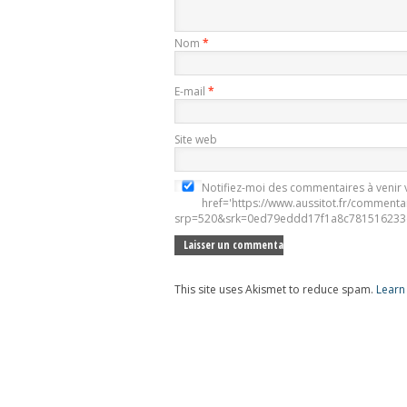
Nom
*
E-mail
*
Site web
Notifiez-moi des commentaires à venir v
href='https://www.aussitot.fr/commenta
srp=520&srk=0ed79eddd17f1a8c781516233e
This site uses Akismet to reduce spam.
Learn