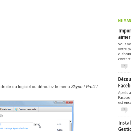
NE MAN
Import
aimer
Vous vo
votre p
d'abonn
contacts
7
Décou
Faceb
 droite du logiciel ou déroulez le menu
Skype
/
Profil
/
Après av
Faceboo
est enco
1
Instal
Gesti