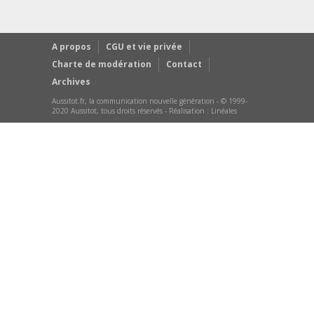
A propos
CGU et vie privée
Charte de modération
Contact
Archives
Aussitot.fr, la communication nouvelle génération - © 1999-
2020 Aussitot, tous droits réservés - Réalisation :
Linéales