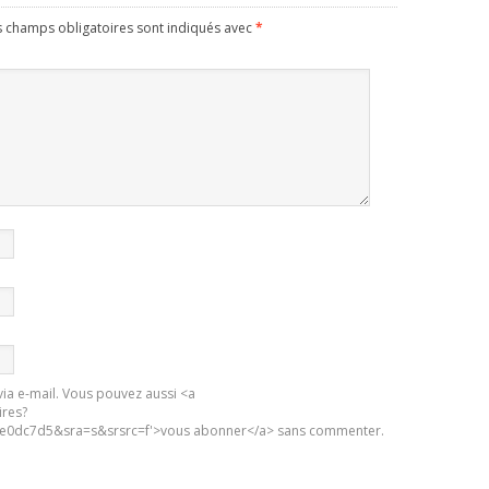
s champs obligatoires sont indiqués avec
*
ia e-mail. Vous pouvez aussi <a
ires?
0dc7d5&sra=s&srsrc=f'>vous abonner</a> sans commenter.