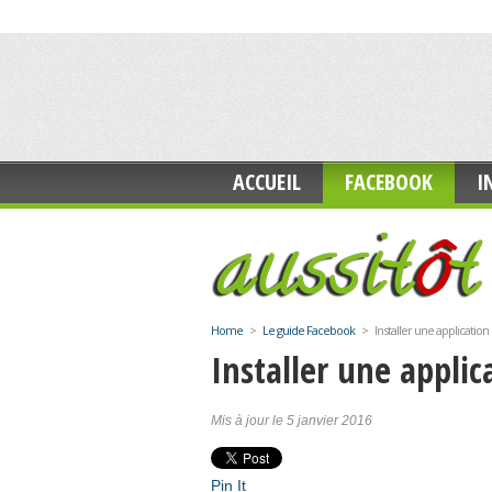
ACCUEIL
FACEBOOK
I
Home
>
Le guide Facebook
>
Installer une applicatio
Installer une appli
Mis à jour le 5 janvier 2016
Pin It