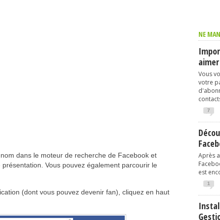
NE MAN
Import
aimer
Vous vo
votre p
d'abonn
contacts
7
Décou
Faceb
on nom dans le moteur de recherche de Facebook et
Après av
Faceboo
 présentation. Vous pouvez également parcourir le
est enco
1
ication (dont vous pouvez devenir fan), cliquez en haut
Instal
Gesti