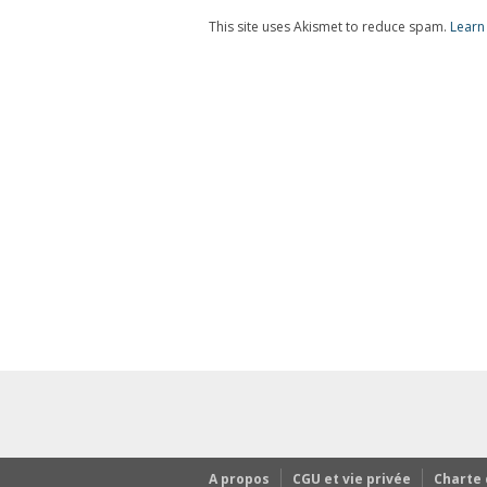
This site uses Akismet to reduce spam.
Learn
A propos
CGU et vie privée
Charte