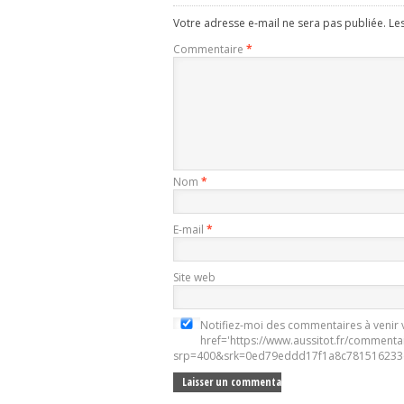
Votre adresse e-mail ne sera pas publiée.
Le
Commentaire
*
Nom
*
E-mail
*
Site web
Notifiez-moi des commentaires à venir v
href='https://www.aussitot.fr/commenta
srp=400&srk=0ed79eddd17f1a8c781516233e