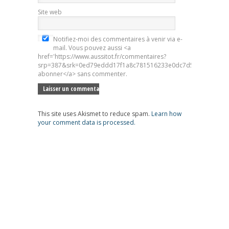
Site web
Notifiez-moi des commentaires à venir via e-
mail. Vous pouvez aussi <a
href='https://www.aussitot.fr/commentaires?
srp=387&srk=0ed79eddd17f1a8c781516233e0dc7d5&sra=s&srsr
abonner</a> sans commenter.
This site uses Akismet to reduce spam.
Learn how
your comment data is processed.