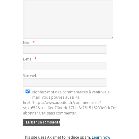
Nom
*
E-mail
*
Site web
Notifiez-moi des commentaires à venir via e-
mail. Vous pouvez aussi <a
href='https://www.aussitot.fr/commentaires?
srp=652&srk=0ed79eddd17f1a8c781516233e0dc7d5&sra=s&srsr
abonner</a> sans commenter.
This site uses Akismet to reduce spam.
Learn how