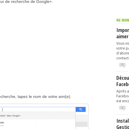
teur de recherche de Google+.
NE MAN
Import
aimer
Vous vo
votre p
d'abonn
contacts
7
Décou
Faceb
Après av
Faceboo
cherche, tapez le nom de votre ami(e).
est enco
1
Instal
Gesti