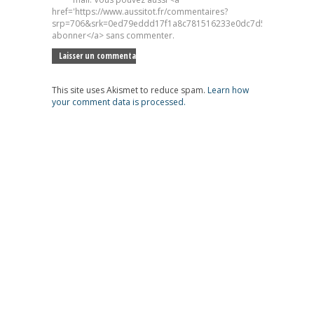
href='https://www.aussitot.fr/commentaires?
srp=706&srk=0ed79eddd17f1a8c781516233e0dc7d5&sra=s&srsr
abonner</a> sans commenter.
This site uses Akismet to reduce spam.
Learn how
your comment data is processed.