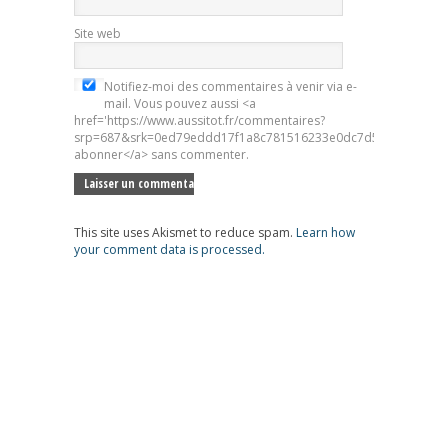
Site web
Notifiez-moi des commentaires à venir via e-
mail. Vous pouvez aussi <a
href='https://www.aussitot.fr/commentaires?
srp=687&srk=0ed79eddd17f1a8c781516233e0dc7d5&sra=s&srsr
abonner</a> sans commenter.
This site uses Akismet to reduce spam.
Learn how
your comment data is processed.