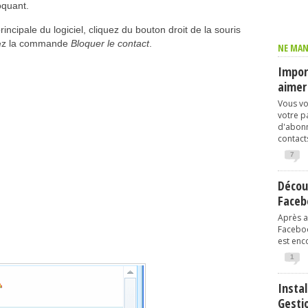
oquant.
rincipale du logiciel, cliquez du bouton droit de la souris
nnez la commande
Bloquer le contact
.
NE MAN
Import
aimer
Vous vo
votre p
d'abonn
contacts
7
Décou
Faceb
Après av
Faceboo
est enco
1
Instal
Gesti