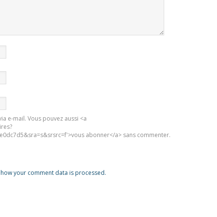
ia e-mail. Vous pouvez aussi <a
ires?
0dc7d5&sra=s&srsrc=f'>vous abonner</a> sans commenter.
 how your comment data is processed.