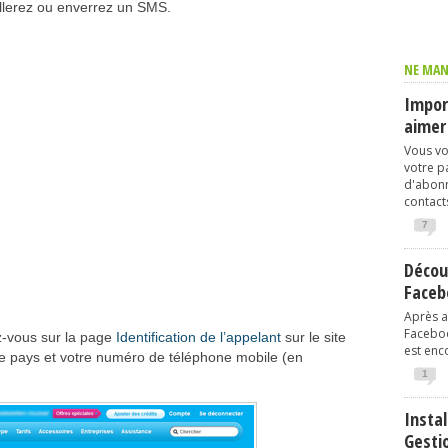
ellerez ou enverrez un SMS.
NE MAN
Import
aimer
Vous vo
votre p
d'abonn
contacts
7
Décou
Faceb
Après av
Faceboo
ez-vous sur la page
Identification de l’appelant
sur le site
est enco
tre pays et votre numéro de téléphone mobile (en
1
Instal
Gesti