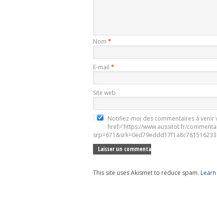
Nom
*
E-mail
*
Site web
Notifiez-moi des commentaires à venir v
href='https://www.aussitot.fr/commenta
srp=671&srk=0ed79eddd17f1a8c781516233e
This site uses Akismet to reduce spam.
Learn