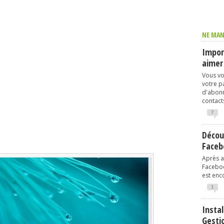
NE MAN
Import
aimer
Vous vo
votre p
d'abonn
contacts
7
Décou
Faceb
Après av
Faceboo
est enco
1
Instal
Gesti