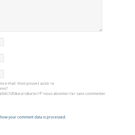
ia e-mail. Vous pouvez aussi <a
ires?
0dc7d5&sra=s&srsrc=f'>vous abonner</a> sans commenter.
 how your comment data is processed.