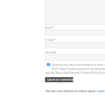
Nom
*
E-mail
*
Site web
Notifiez-moi des commentaires à venir v
href='https://www.aussitot.fr/commenta
srp=657&srk=0ed79eddd17f1a8c781516233e
This site uses Akismet to reduce spam.
Learn