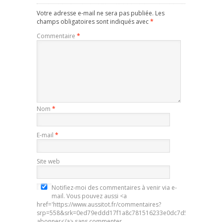
Votre adresse e-mail ne sera pas publiée.
Les
champs obligatoires sont indiqués avec
*
Commentaire
*
Nom
*
E-mail
*
Site web
Notifiez-moi des commentaires à venir via e-
mail. Vous pouvez aussi <a
href='https://www.aussitot.fr/commentaires?
srp=558&srk=0ed79eddd17f1a8c781516233e0dc7d5&sra=s&srsr
abonner</a> sans commenter.