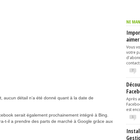
NE MAN
Import
aimer
Vous vo
votre p
d'abonn
contacts
7
Décou
Faceb
 aucun détail n’a été donné quant à la date de
Après av
Faceboo
est enco
cebook serait également prochainement intégré à Bing.
1
a-t-il a prendre des parts de marché à Google grâce aux
Instal
Gesti