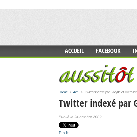
ACCUEIL
FACEBOOK
I
Home
>
Actu
>
Twitter indexé par Google et Microsof
Twitter indexé par 
Publié le 24 octobre 2009
Pin It