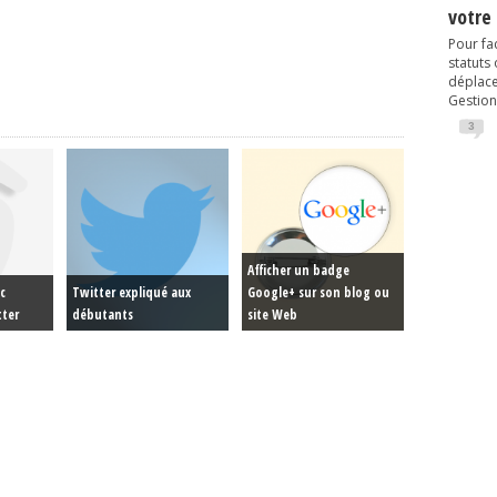
votre
Pour fac
statuts
déplacem
Gestion
3
Afficher un badge
ec
Twitter expliqué aux
Google+ sur son blog ou
tter
débutants
site Web