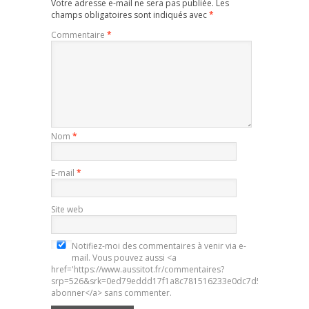
Votre adresse e-mail ne sera pas publiée.
Les
champs obligatoires sont indiqués avec
*
Commentaire
*
Nom
*
E-mail
*
Site web
Notifiez-moi des commentaires à venir via e-
mail. Vous pouvez aussi <a
href='https://www.aussitot.fr/commentaires?
srp=526&srk=0ed79eddd17f1a8c781516233e0dc7d5&sra=s&srsr
abonner</a> sans commenter.