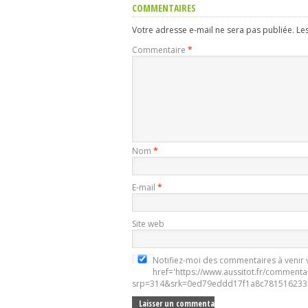
COMMENTAIRES
Votre adresse e-mail ne sera pas publiée.
Le
Commentaire
*
Nom
*
E-mail
*
Site web
Notifiez-moi des commentaires à venir v
href='https://www.aussitot.fr/commenta
srp=314&srk=0ed79eddd17f1a8c781516233e