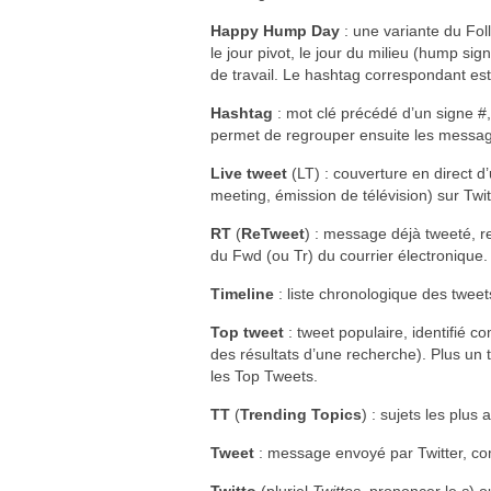
Happy Hump Day
: une variante du Fol
le jour pivot, le jour du milieu (hump sig
de travail. Le hashtag correspondant es
Hashtag
: mot clé précédé d’un signe #,
permet de regrouper ensuite les messag
Live tweet
(LT) : couverture en direct 
meeting, émission de télévision) sur Twit
RT
(
ReTweet
) : message déjà tweeté, re
du Fwd (ou Tr) du courrier électronique.
Timeline
: liste chronologique des tweet
Top tweet
: tweet populaire, identifié 
des résultats d’une recherche). Plus un 
les Top Tweets.
TT
(
Trending Topics
) : sujets les plus
Tweet
: message envoyé par Twitter, co