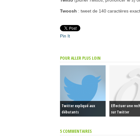
Twitto
(pluriel
Twittos
, prononcer le
s
) 
Twoosh
: tweet de 140 caractères exac
Pin It
POUR ALLER PLUS LOIN
Twitter expliqué aux
Effectuer une rec
débutants
sur Twitter
5 COMMENTAIRES