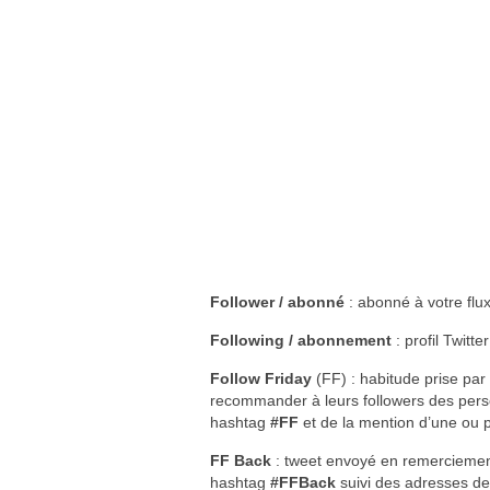
Follower / abonné
: abonné à votre flux
Following / abonnement
: profil Twitt
Follow Friday
(FF) : habitude prise par 
recommander à leurs followers des pers
hashtag
#FF
et de la mention d’une ou 
FF Back
: tweet envoyé en remercieme
hashtag
#FFBack
suivi des adresses d