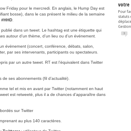
votre
low Friday pour le mercredi. En anglais, le Hump Day est
Pour fac
nifiant bosse), dans le cas présent le milieu de la semaine
statuts
t
#HHD
.
déplacem
Gestion
 publié dans un tweet. Le hashtag est une étiquette qui
3
es autour d’un thème, d’un lieu ou d’un événement.
d’un évènement (concert, conférence, débats, salon,
ter, par ses intervenants, participants ou spectateurs.
pris par un autre tweet. RT est l’équivalent dans Twitter
s de ses abonnements (fil d’actualité).
comme tel et mis en avant par Twitter (notamment en haut
tweet est retweeté, plus il a de chances d’apparaître dans
 abordés sur Twitter
mprenant au plus 140 caractères.