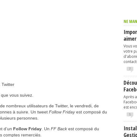
NE MAN
Import
aimer
Vous vo
votre p
d'abonn
contacts
7
Décou
 Twitter
Faceb
er que vous suivez.
Après av
Faceboo
de nombreux utilisateurs de Twitter, le vendredi, de
est enco
onnes à suivre. Un tweet
Follow Friday
est composé du
1
plusieurs personnes.
Instal
nt d’un
Follow Friday
. Un
FF Back
est composé du
Gesti
es comptes remerciés.