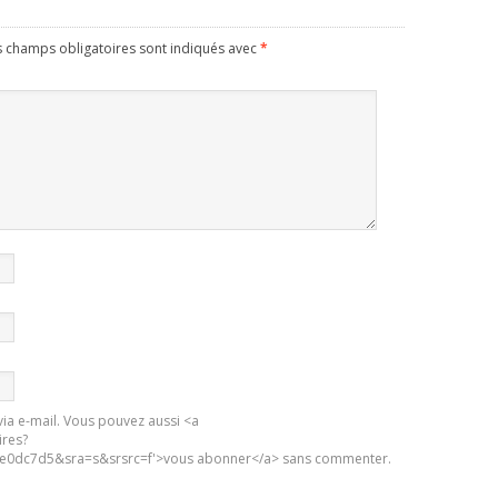
s champs obligatoires sont indiqués avec
*
ia e-mail. Vous pouvez aussi <a
ires?
0dc7d5&sra=s&srsrc=f'>vous abonner</a> sans commenter.