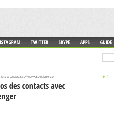
NSTAGRAM
TWITTER
SKYPE
APPS
GUIDE
PUB
 infos des contacts avec Windows Live Messenger
fos des contacts avec
enger