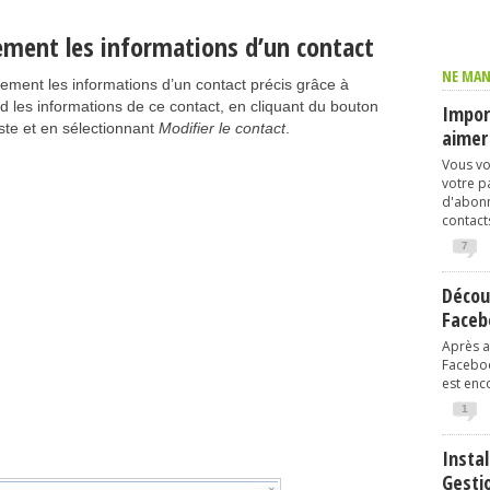
ment les informations d’un contact
NE MAN
ement les informations d’un contact précis grâce à
d les informations de ce contact, en cliquant du bouton
Import
iste et en sélectionnant
Modifier le contact
.
aimer
Vous vo
votre p
d'abonn
contacts
7
Décou
Faceb
Après av
Faceboo
est enco
1
Instal
Gesti