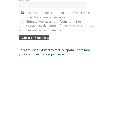
Notifiez-moi des commentaires à venir via e-
mail. Vous pouvez aussi <a
href='https://www.aussitot.fr/commentaires?
srp=733&srk=0ed79eddd17f1a8c781516233e0dc7d5&sra=s&srsr
abonner</a> sans commenter.
This site uses Akismet to reduce spam.
Learn how
your comment data is processed.