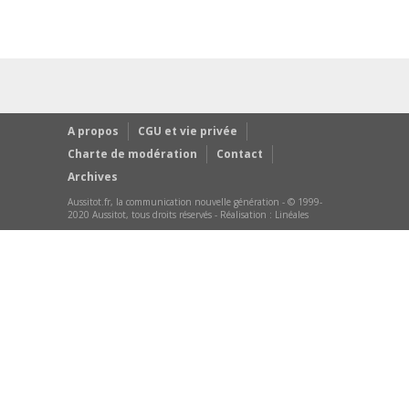
A propos
CGU et vie privée
Charte de modération
Contact
Archives
Aussitot.fr, la communication nouvelle génération - © 1999-
2020 Aussitot, tous droits réservés - Réalisation :
Linéales