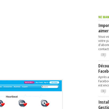
NE MAN
Import
aimer
Vous vo
votre p
d'abonn
contacts
7
Décou
Faceb
Après av
Faceboo
est enco
1
Instal
Gesti