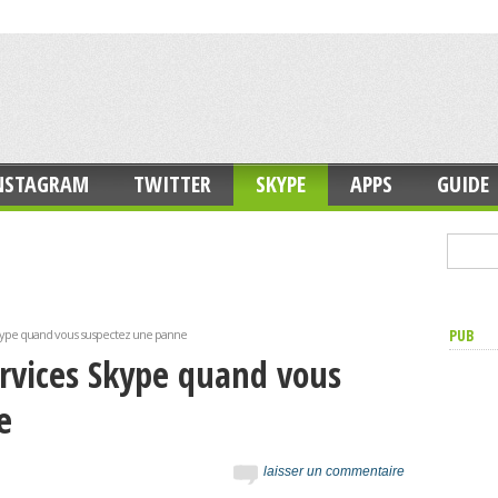
NSTAGRAM
TWITTER
SKYPE
APPS
GUIDE
PUB
s Skype quand vous suspectez une panne
services Skype quand vous
e
laisser un commentaire