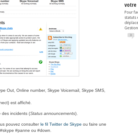
votre
Pour fac
statuts
déplacem
Gestion
3
Skype Out, Online number, Skype Voicemail, Skype SMS,
ct) est affiché.
 des incidents (
Status announcements
).
vous pouvez consulter
le fil Twitter de Skype
ou faire une
s #skype #panne ou #down.