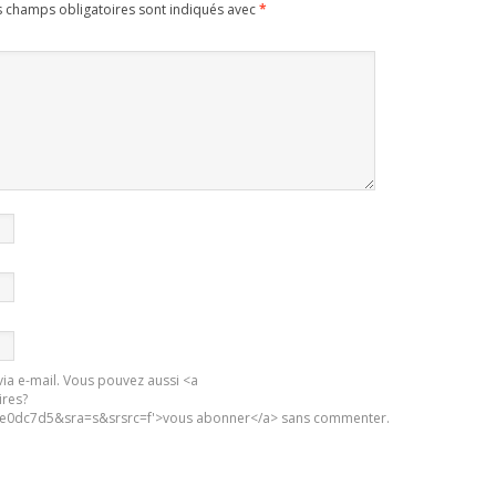
s champs obligatoires sont indiqués avec
*
ia e-mail. Vous pouvez aussi <a
ires?
0dc7d5&sra=s&srsrc=f'>vous abonner</a> sans commenter.