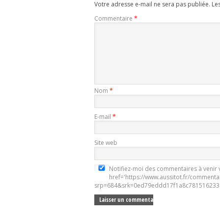
Votre adresse e-mail ne sera pas publiée.
Le
Commentaire
*
Nom
*
E-mail
*
Site web
Notifiez-moi des commentaires à venir v
href='https://www.aussitot.fr/commenta
srp=684&srk=0ed79eddd17f1a8c781516233e