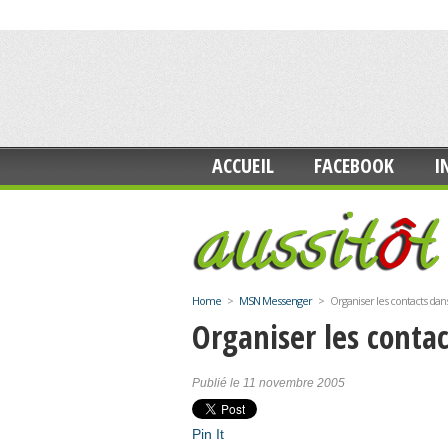
ACCUEIL
FACEBOOK
I
Home
>
MSN Messenger
>
Organiser les contacts d
Organiser les cont
Publié le 11 novembre 2005
Pin It