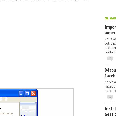
NE MAN
Import
aimer
Vous vo
votre p
d'abonn
contacts
7
Décou
Faceb
Après av
Faceboo
est enco
1
Instal
Gesti