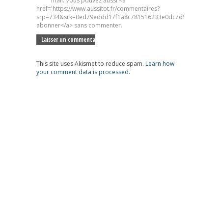
mail. Vous pouvez aussi <a
href='https://www.aussitot.fr/commentaires?
srp=734&srk=0ed79eddd17f1a8c781516233e0dc7d5&sra=s&srsr
abonner</a> sans commenter.
This site uses Akismet to reduce spam.
Learn how
your comment data is processed.