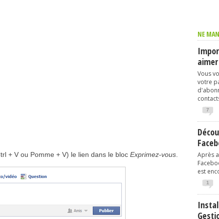
NE MAN
Import
aimer
Vous vo
votre p
d'abonn
contacts
7
Décou
Faceb
trl + V ou Pomme + V) le lien dans le bloc
Exprimez-vous
.
Après av
Faceboo
est enco
1
Instal
Gesti