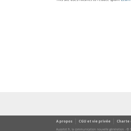
A propos
CGU et vie privée
Charte
Aussitot.fr, la communication nouvelle génération - © 1