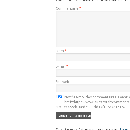
Commentaire
*
Nom
*
E-mail
*
Site web
Notifiez-moi des commentaires à venir v
href='https://www.aussitot.fr/commenta
srp=353&srk=0ed79eddd17f1a8c781516233e
This site uses Akismet to reduce spam.
Learn