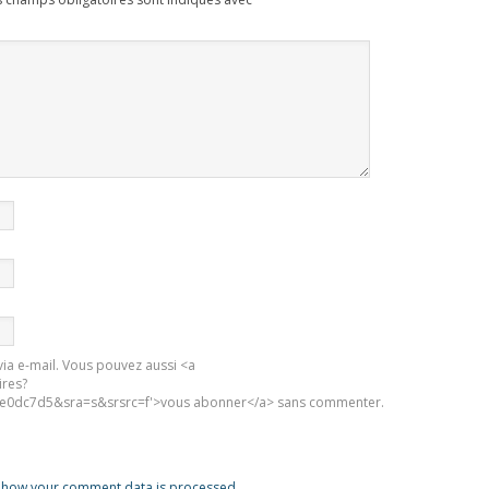
ia e-mail. Vous pouvez aussi <a
ires?
0dc7d5&sra=s&srsrc=f'>vous abonner</a> sans commenter.
 how your comment data is processed.