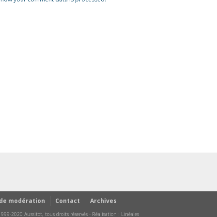
 de modération
Contact
Archives
999-2020 Aussitot, tous droits réservés - Réalisation :
Linéales