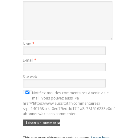
Nom
*
E-mail
*
Site web
Notifiez-moi des commentaires à venir via e-
mail. Vous pouvez aussi <a
href='https://www.aussitot.fr/commentaires?
srp=14016&srk=0ed79eddd17f1a8c781516233e0dc7d5&sra=s&sr
abonner</a> sans commenter.
This site uses Akismet to reduce spam.
Learn how