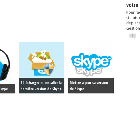
votre
Pour fac
statuts
déplacem
Gestion
3
Télécharger et installer la
Mettre à jour sa version
Skype
dernière version de Skype
de Skype