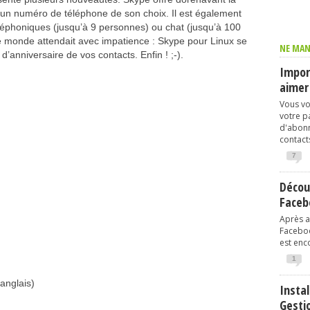
s un numéro de téléphone de son choix. Il est également
léphoniques (jusqu’à 9 personnes) ou chat (jusqu’à 100
t le monde attendait avec impatience : Skype pour Linux se
NE MAN
 d’anniversaire de vos contacts. Enfin ! ;-).
Import
aimer
Vous vo
votre p
d'abonn
contacts
7
Décou
Faceb
Après av
Faceboo
est enco
1
anglais)
Instal
Gesti