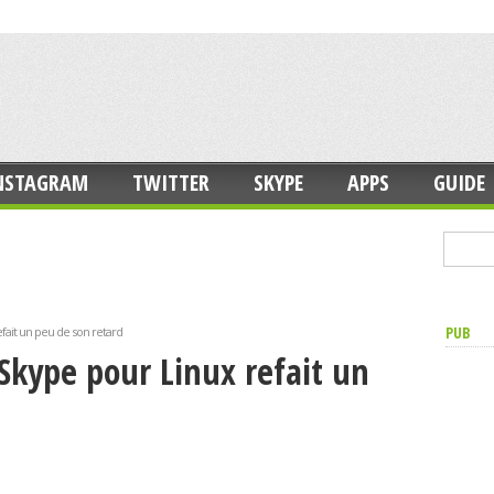
NSTAGRAM
TWITTER
SKYPE
APPS
GUIDE
PUB
efait un peu de son retard
 Skype pour Linux refait un