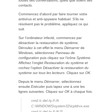
toutes ses conversations, quels que soient ses
contacts.
Commencez d’abord par faire tourner votre
antivirus et anti-spyware habituel. S’ils ne
résolvent pas le problèlme, appliquez ce qui
suit.
Sur l’ordinateur infecté, commencez par
désactiver la restauration de système.
Déroulez à cet effet le menu
Démarrer
de
Windows, sélectionnez
Panneau de
configuration
puis cliquez sur l’icône
Système
.
Affichez l’onglet
Restauration du système
et
cochez l’option
Désactiver la restauration du
système sur tous les lecteurs
. Cliquez sur
OK
.
Depuis le menu
Démarrer
, sélectionnez
ensuite
Exécuter
puis tapez une à une les
lignes suivantes. Cliquez sur
OK
à chaque fois.
cmd /c del /q /f /A
C:\WINDOWS\system32\icpldrvx.exe
cmd /c del /q /f /A /S