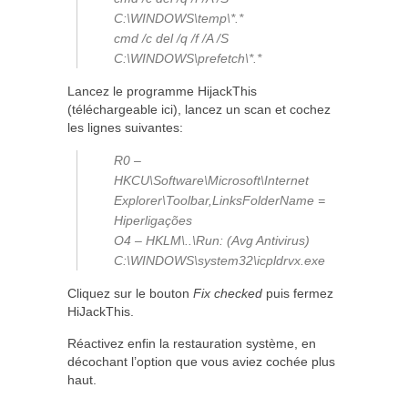
C:\WINDOWS\temp\*.*
cmd /c del /q /f /A /S
C:\WINDOWS\prefetch\*.*
Lancez le programme HijackThis
(téléchargeable ici), lancez un scan et cochez
les lignes suivantes:
R0 –
HKCU\Software\Microsoft\Internet
Explorer\Toolbar,LinksFolderName =
Hiperligações
O4 – HKLM\..\Run:
(Avg Antivirus)
C:\WINDOWS\system32\icpldrvx.exe
Cliquez sur le bouton
Fix checked
puis fermez
HiJackThis.
Réactivez enfin la restauration système, en
décochant l’option que vous aviez cochée plus
haut.