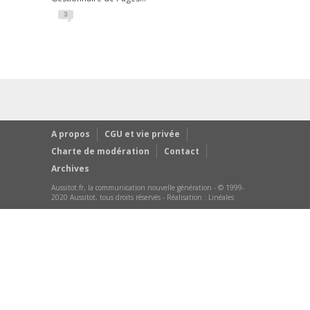
3
A propos
CGU et vie privée
Charte de modération
Contact
Archives
Aussitot.fr, la communication nouvelle génération - © 1999-
2020 Aussitot, tous droits réservés - Réalisation :
Linéales