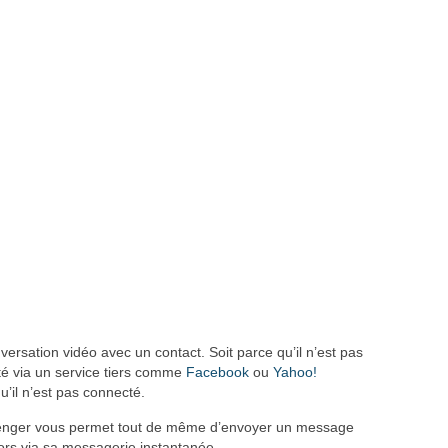
nversation vidéo avec un contact. Soit parce qu’il n’est pas
cté via un service tiers comme
Facebook
ou
Yahoo!
u’il n’est pas connecté.
senger vous permet tout de même d’envoyer un message
lors via sa messagerie instantanée.