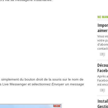
NE MAN
Import
aimer
Vous vo
votre p
d'abonn
contacts
7
Décou
Faceb
Après av
simplement du bouton droit de la souris sur le nom de
Faceboo
ws Live Messenger et sélectionnez
Envoyer un message
est enco
1
Instal
Gesti