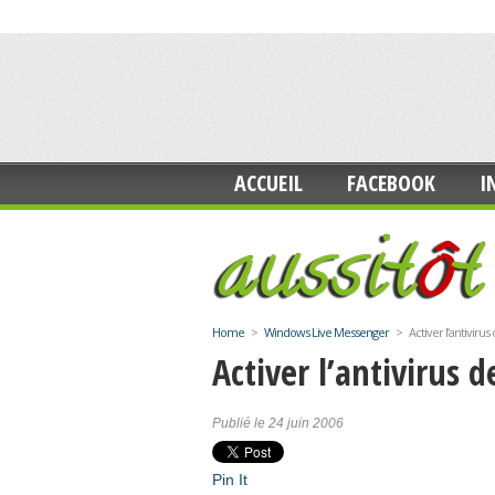
ACCUEIL
FACEBOOK
I
Home
>
Windows Live Messenger
>
Activer l’antivir
Activer l’antivirus
Publié le 24 juin 2006
Pin It