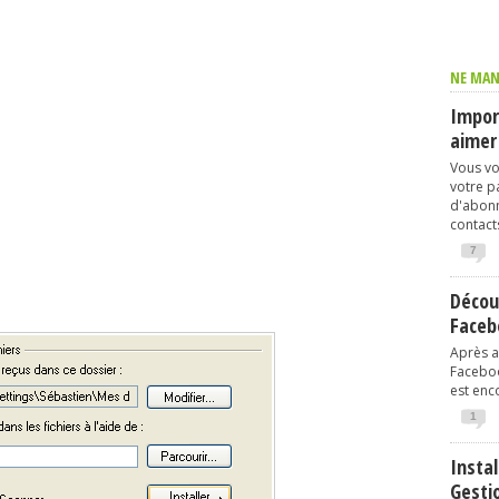
NE MAN
Import
aimer
Vous vo
votre p
d'abonn
contacts
7
Décou
Faceb
Après av
Faceboo
est enco
1
Instal
Gesti