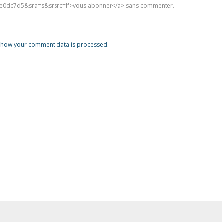
0dc7d5&sra=s&srsrc=f'>vous abonner</a> sans commenter.
 how your comment data is processed.