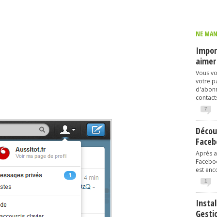
NE MAN
Import
aimer
Vous vo
votre p
d'abonn
contacts
7
Décou
Faceb
Après av
Faceboo
est enco
1
Instal
Gesti