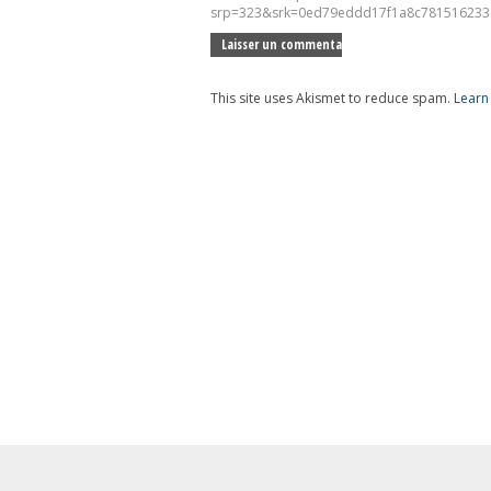
srp=323&srk=0ed79eddd17f1a8c781516233e
This site uses Akismet to reduce spam.
Learn