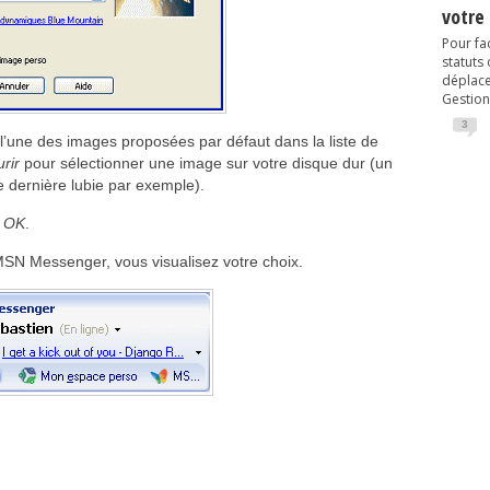
votre
Pour fac
statuts
déplacem
Gestion
3
r l’une des images proposées par défaut dans la liste de
rir
pour sélectionner une image sur votre disque dur (un
re dernière lubie par exemple).
r
OK
.
 MSN Messenger, vous visualisez votre choix.