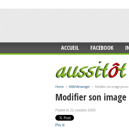
ACCUEIL
FACEBOOK
I
Home
>
MSN Messenger
>
Modifier son image pers
Modifier son image
Publié le 21 octobre 2005
Pin It