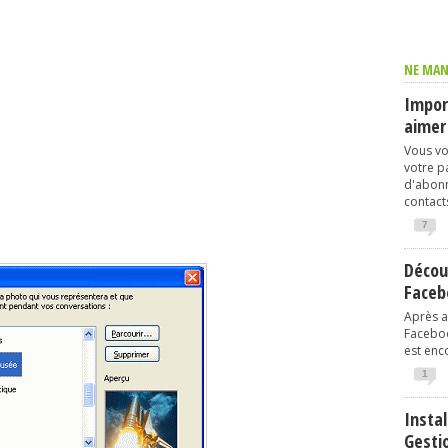
NE MAN
Import
aimer
Vous vo
votre p
d'abonn
contacts
7
Décou
Faceb
Après av
Faceboo
est enco
1
Instal
Gesti