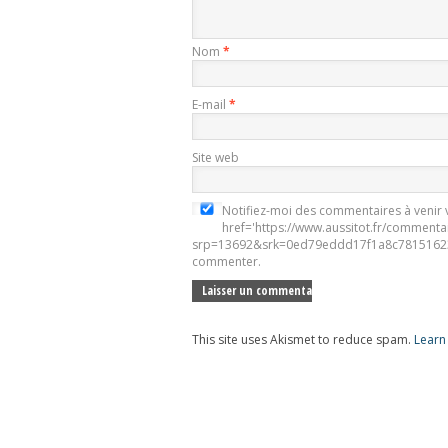
Nom
*
E-mail
*
Site web
Notifiez-moi des commentaires à venir v
href='https://www.aussitot.fr/commenta
srp=13692&srk=0ed79eddd17f1a8c78151623
commenter.
This site uses Akismet to reduce spam.
Learn