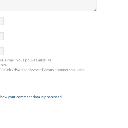
ia e-mail. Vous pouvez aussi <a
ires?
3e0dc7d5&sra=s&srsrc=f'>vous abonner</a> sans
 how your comment data is processed.