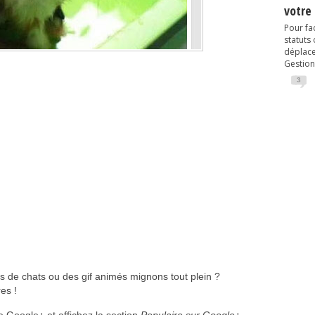
votre
Pour fac
statuts
déplacem
Gestion
3
s de chats ou des gif animés mignons tout plein ?
es !