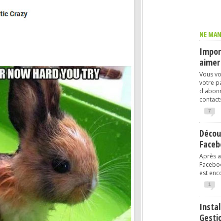
NE MAN
Import
aimer
Vous vo
votre p
d'abonn
contacts
7
Décou
Faceb
Après av
Faceboo
est enco
1
Instal
Gesti