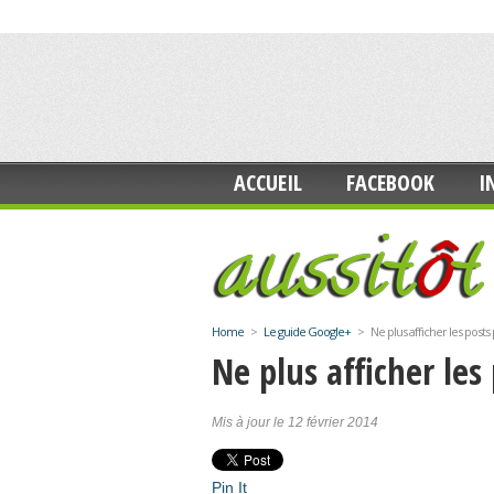
ACCUEIL
FACEBOOK
I
Home
>
Le guide Google+
>
Ne plus afficher les post
Ne plus afficher les
Mis à jour le 12 février 2014
Pin It