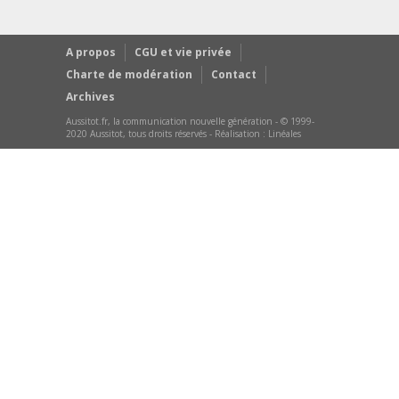
A propos
CGU et vie privée
Charte de modération
Contact
Archives
Aussitot.fr, la communication nouvelle génération - © 1999-
2020 Aussitot, tous droits réservés - Réalisation :
Linéales