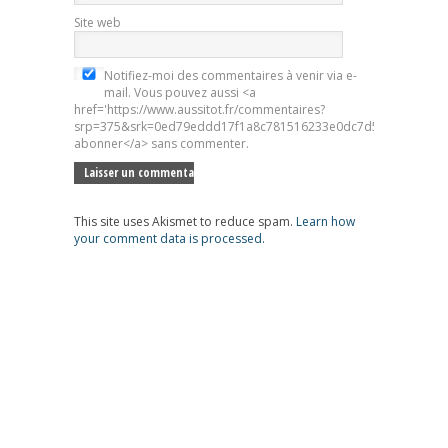
Site web
Notifiez-moi des commentaires à venir via e-
mail. Vous pouvez aussi <a
href='https://www.aussitot.fr/commentaires?
srp=375&srk=0ed79eddd17f1a8c781516233e0dc7d5&sra=s&srsr
abonner</a> sans commenter.
This site uses Akismet to reduce spam.
Learn how
your comment data is processed.