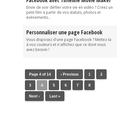
Facebook avec Timeline Movie Maker
Envie de voir défiler votre vie en vidéo ? Créez un
petit film à partir de vos statuts, photos et
événements...
Personnaliser une page Facebook
Vous disposez d'une page Facebook ? Mettez-la
à vos couleurs et n'affichez que ce dont vous
avez besoin !
Page 4 of 14
‹ Previous
1
2
3
4
5
6
7
8
Next ›
Last »