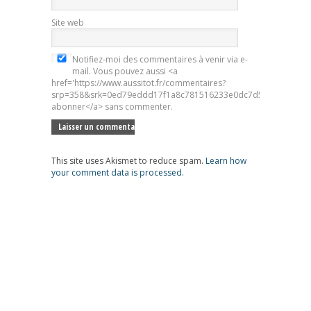
Site web
Notifiez-moi des commentaires à venir via e-
mail. Vous pouvez aussi <a
href='https://www.aussitot.fr/commentaires?
srp=358&srk=0ed79eddd17f1a8c781516233e0dc7d5&sra=s&srsr
abonner</a> sans commenter.
This site uses Akismet to reduce spam.
Learn how
your comment data is processed.