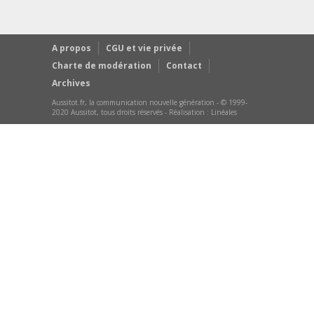
A propos
CGU et vie privée
Charte de modération
Contact
Archives
Aussitot.fr, la communication nouvelle génération - © 1999-
2020 Aussitot, tous droits réservés - Réalisation :
Linéales