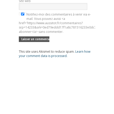
Site web
Notifiez-moi des commentaires à venir via e-
mail. Vous pouvez aussi <a
href='https://www.aussitot.fr/commentaires?
srp=14233&srk=0ed79eddd17f1a8c781516233e0dc7d5&sra=s&sr
abonner</a> sans commenter.
This site uses Akismet to reduce spam.
Learn how
your comment data is processed.