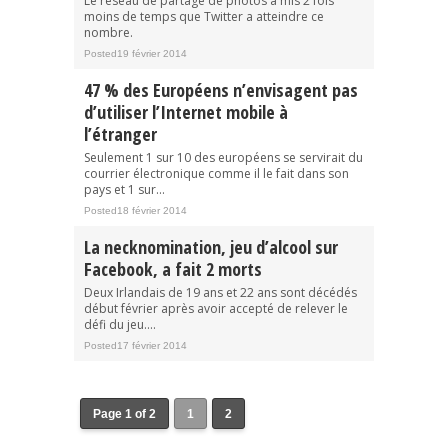
Le réseau de partage de photos a mis 2 fois
moins de temps que Twitter a atteindre ce
nombre.
Posted19 février 2014
47 % des Européens n’envisagent pas
d’utiliser l’Internet mobile à
l’étranger
Seulement 1 sur 10 des européens se servirait du
courrier électronique comme il le fait dans son
pays et 1 sur...
Posted18 février 2014
La necknomination, jeu d’alcool sur
Facebook, a fait 2 morts
Deux Irlandais de 19 ans et 22 ans sont décédés
début février après avoir accepté de relever le
défi du jeu....
Posted17 février 2014
Page 1 of 2
1
2