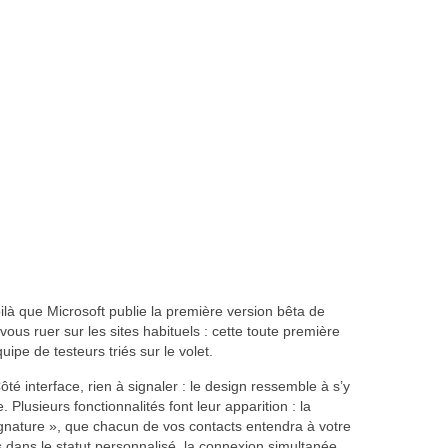
voilà que Microsoft publie la première version bêta de
ous ruer sur les sites habituels : cette toute première
ipe de testeurs triés sur le volet.
é interface, rien à signaler : le design ressemble à s’y
 Plusieurs fonctionnalités font leur apparition : la
signature », que chacun de vos contacts entendra à votre
s dans le statut personnalisé, la connexion simultanée