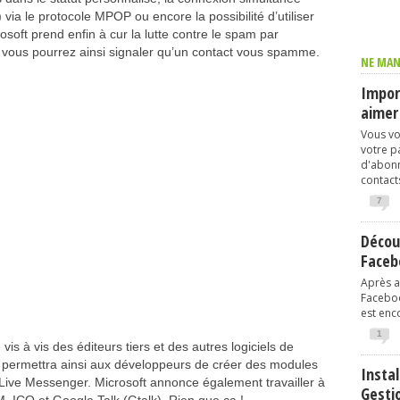
 via le protocole MPOP ou encore la possibilité d’utiliser
oft prend enfin à cur la lutte contre le spam par
 vous pourrez ainsi signaler qu’un contact vous spamme.
NE MAN
Import
aimer
Vous vo
votre p
d'abonn
contacts
7
Décou
Faceb
Après av
Faceboo
est enco
1
s à vis des éditeurs tiers et des autres logiciels de
 permettra ainsi aux développeurs de créer des modules
Instal
Live Messenger. Microsoft annonce également travailler à
Gesti