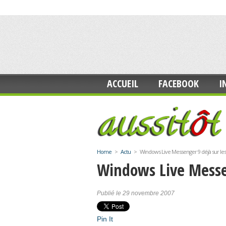
ACCUEIL
FACEBOOK
I
Home
>
Actu
>
Windows Live Messenger 9 déjà sur les r
Windows Live Messeng
Publié le 29 novembre 2007
Pin It