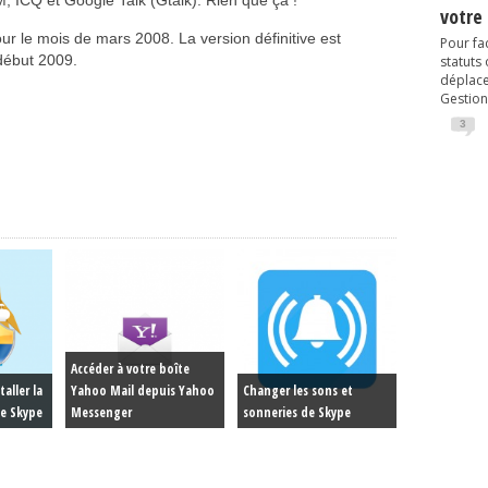
, ICQ et Google Talk (Gtalk). Rien que ça !
votre
r le mois de mars 2008. La version définitive est
Pour fac
 début 2009.
statuts
déplacem
Gestion
3
Accéder à votre boîte
aller la
Yahoo Mail depuis Yahoo
Changer les sons et
de Skype
Messenger
sonneries de Skype